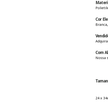
Materi
Polieti
Cor El
Branca,
Vendid
Adquira
Com Alç
Nossa s
Tamanh
24 x 34