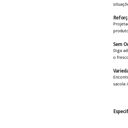
situaçõ
Reforç
Projeta
produto
Sem Od
Diga ad
o fresc
Varied
Encontr
sacola 
Especi