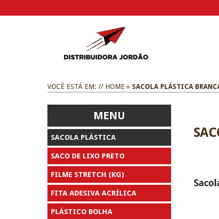
VOCÊ ESTÁ EM: //
HOME
»
SACOLA PLÁSTICA BRANC
MENU
SAC
SACOLA PLÁSTICA
SACO DE LIXO PRETO
FILME STRETCH (KG)
Sacol
FITA ADESIVA ACRÍLICA
PLÁSTICO BOLHA